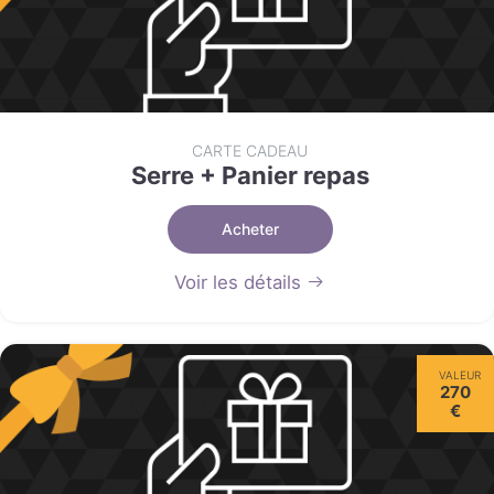
CARTE CADEAU
Serre + Panier repas
Acheter
Voir les détails
VALEUR
270
€