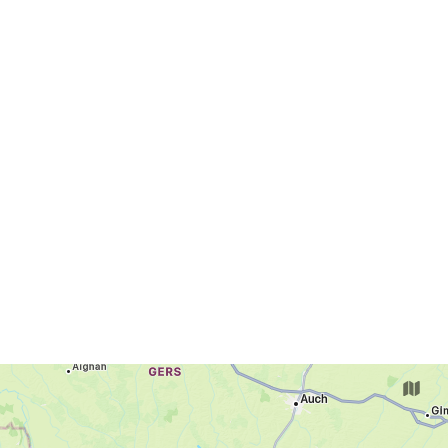
Tenue de rechange RECOMMANDATIONS !!!
Obligation de porter chaussures fermées, savoir
nager 25 m et s'immerger.!!!! Tarifs : adulte : 14
€ - enfant de 7 à 12 ans : 9 €. Contactez-nous par
mail : baladecanoe.amou@gmail.com Demande
groupe (enterrement vie de jeune garçons ou
filles, anniversaires, ...) s'adresser directement au
06 89 63 05 13 ou par mail. Pour un devis, que ce
soit pour un projet individuel, un comité
d'entreprise (C.E.), une école ou un centre de
loisirs.