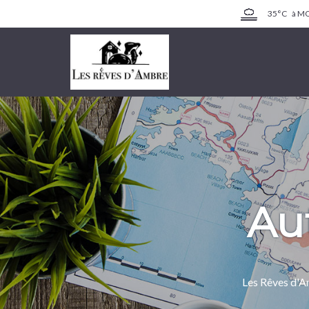
35°C
à M
Au
Les Rêves d'