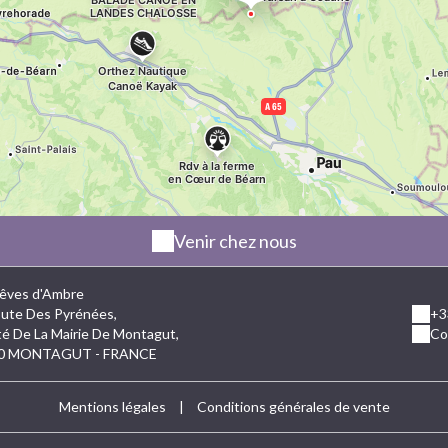
au PréhistoSite. La découverte de ce lieu chargé
d'histoire se fait exclusivement en visite guidée
et sur réservation afin de préserver le site et ses
vestiges archéologiques. Depuis 2017, le
PréhistoSite de Brassempouy est fier d'arborer
la marque d'Etat "Qualité Tourisme ".
Venir chez nous
êves d'Ambre
ute Des Pyrénées,
+3
é De La Mairie De Montagut,
Co
0 MONTAGUT - FRANCE
Mentions légales
|
Conditions générales de vente