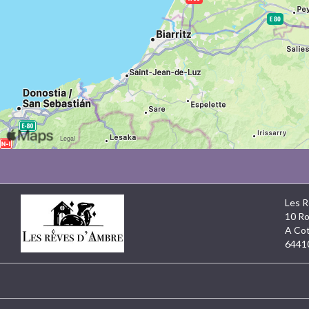
Les R
10 Ro
A Cot
6441