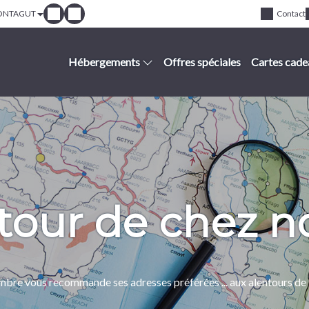
ONTAGUT
Contact
Hébergements
Offres spéciales
Cartes cade
tour de chez n
Ambre vous recommande ses adresses préférées ... aux alentour