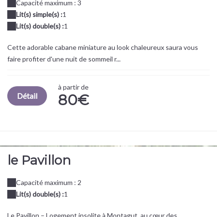
Capacité maximum : 3
Lit(s) simple(s) :
1
Lit(s) double(s) :
1
Cette adorable cabane miniature au look chaleureux saura vous
faire profiter d'une nuit de sommeil r...
à partir de
Détail
80€
le Pavillon
Capacité maximum : 2
Lit(s) double(s) :
1
Le Pavillon – Logement insolite à Montagut, au cœur des