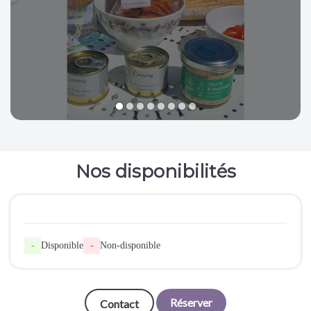
1
2
3
4
5
6
7
8
Nos disponibilités
-
Disponible
-
Non-disponible
Réserver
Contact