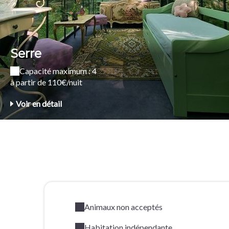
Serre
Capacité maximum : 4
à partir de 110€/nuit
Voir en détail
Animaux non acceptés
Habitation indépendante