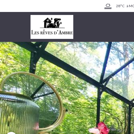
28°C
à M